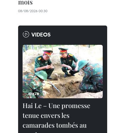
mois
08/08/2026 00:30
VIDEOS
Hai Le – Une promesse
tenue envers les
camarades tombés au