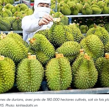
es de durians, avec près de 180.000 hectares cultivés, soit six fois pl
15. Photo: kinhtedothi.vn