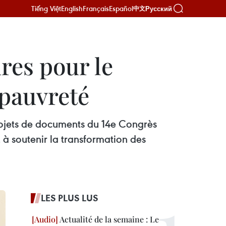
Tiếng Việt
English
Français
Español
Русский
中文
res pour le
-pauvreté
rojets de documents du 14e Congrès
à soutenir la transformation des
LES PLUS LUS
Actualité de la semaine : Le