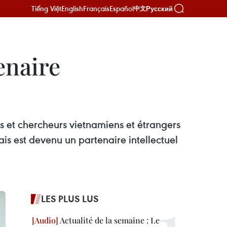
Tiếng Việt
English
Français
Español
Русский
中文
enaire
es et chercheurs vietnamiens et étrangers
is est devenu un partenaire intellectuel
LES PLUS LUS
Actualité de la semaine : Le