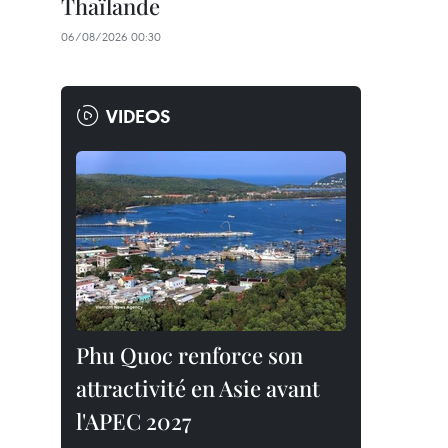
Thaïlande
06/08/2026 00:30
VIDEOS
Phu Quoc renforce son
attractivité en Asie avant
l'APEC 2027