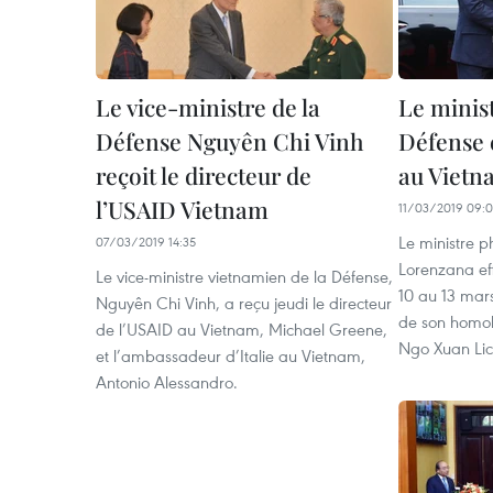
Le vice-ministre de la
Le minist
Défense Nguyên Chi Vinh
Défense e
reçoit le directeur de
au Vietn
l’USAID Vietnam
11/03/2019 09:
Le ministre p
07/03/2019 14:35
Lorenzana effe
Le vice-ministre vietnamien de la Défense,
10 au 13 mars
Nguyên Chi Vinh, a reçu jeudi le directeur
de son homol
de l’USAID au Vietnam, Michael Greene,
Ngo Xuan Lic
et l’ambassadeur d’Italie au Vietnam,
Antonio Alessandro.