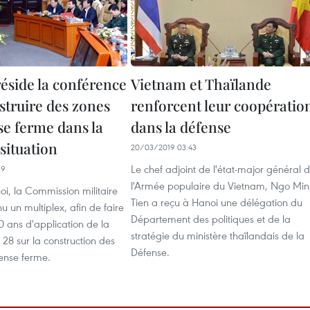
éside la conférence
Vietnam et Thaïlande
struire des zones
renforcent leur coopératio
se ferme dans la
dans la défense
situation
20/03/2019 03:43
Le chef adjoint de l'état-major général 
39
l'Armée populaire du Vietnam, Ngo Min
i, la Commission militaire
Tien a reçu à Hanoi une délégation du
nu un multiplex, afin de faire
Département des politiques et de la
10 ans d'application de la
stratégie du ministère thaïlandais de la
° 28 sur la construction des
Défense.
ense ferme.