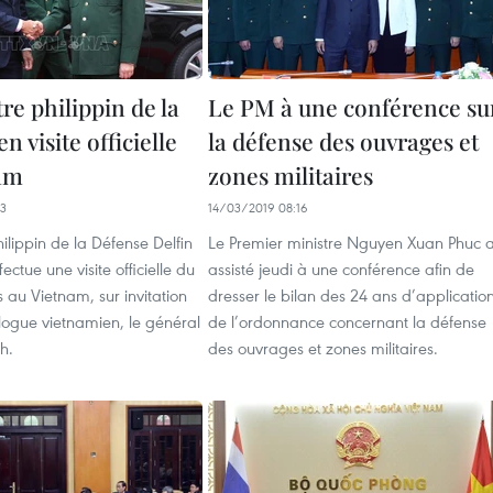
re philippin de la
Le PM à une conférence su
n visite officielle
la défense des ouvrages et
am
zones militaires
03
14/03/2019 08:16
hilippin de la Défense Delfin
Le Premier ministre Nguyen Xuan Phuc 
ctue une visite officielle du
assisté jeudi à une conférence afin de
 au Vietnam, sur invitation
dresser le bilan des 24 ans d’applicatio
ogue vietnamien, le général
de l’ordonnance concernant la défense
h.
des ouvrages et zones militaires.