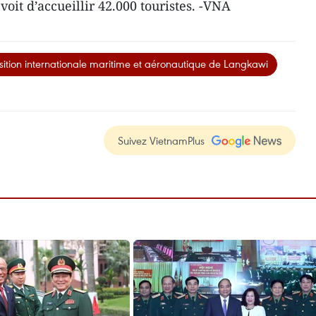
voit d’accueillir 42.000 touristes. -VNA
ition internationale maritime et aéronautique de Langkawi
Suivez VietnamPlus