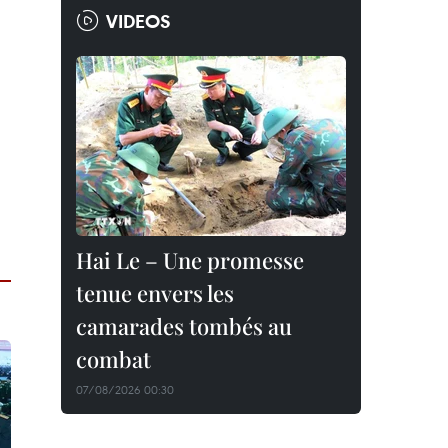
VIDEOS
Hai Le – Une promesse
tenue envers les
camarades tombés au
combat
07/08/2026 00:30