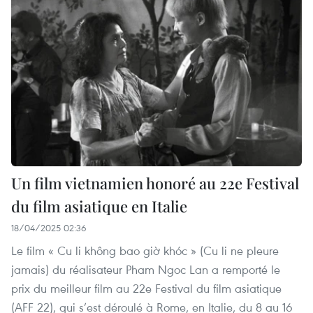
Un film vietnamien honoré au 22e Festival
du film asiatique en Italie
18/04/2025 02:36
Le film « Cu li không bao giờ khóc » (Cu li ne pleure
jamais) du réalisateur Pham Ngoc Lan a remporté le
prix du meilleur film au 22e Festival du film asiatique
(AFF 22), qui s’est déroulé à Rome, en Italie, du 8 au 16