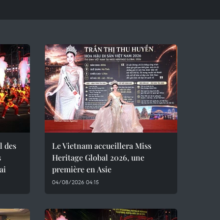
l des
Le Vietnam accueillera Miss
s
Heritage Global 2026, une
ai
première en Asie
04/08/2026 04:15