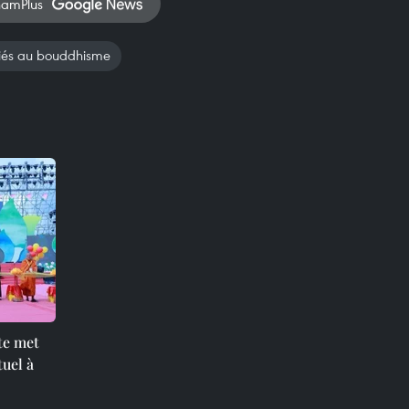
namPlus
liés au bouddhisme
te met
tuel à