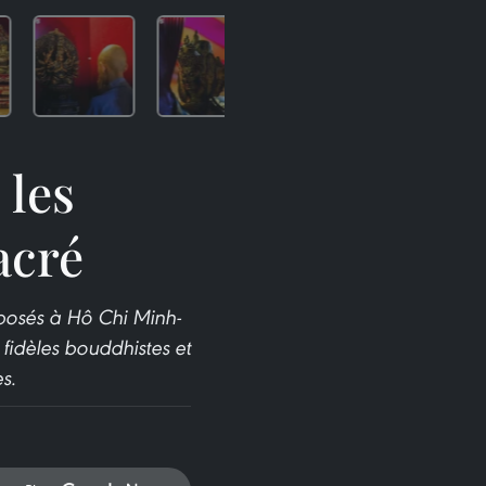
 les
acré
xposés à Hô Chi Minh-
fidèles bouddhistes et
s.