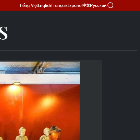
Tiếng Việt
English
Français
Español
Русский
中文
S