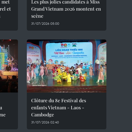
n met
Les plus jolies candidates à Miss
rel et
Grand Vietnam 2026 montent en
n
scène
31/07/2026 05:00
n
Clôture du 8e Festival des
u
enfants Vietnam - Laos -
rne
Cambodge
31/07/2026 02:40