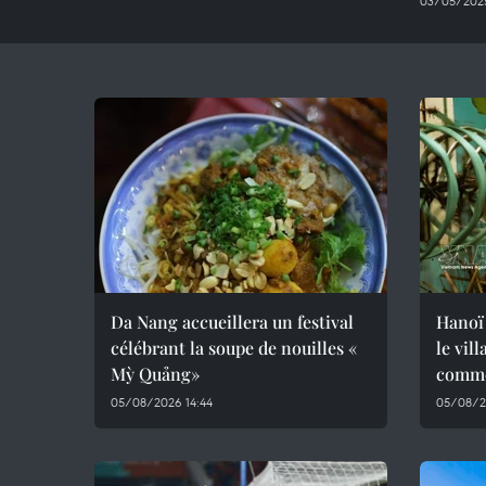
03/05/2025
Da Nang accueillera un festival
Hanoï 
célébrant la soupe de nouilles «
le vil
Mỳ Quảng»
comme 
05/08/2026 14:44
05/08/2