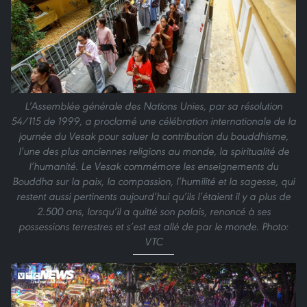
L’Assemblée générale des Nations Unies, par sa résolution
54/115 de 1999, a proclamé une célébration internationale de la
journée du Vesak pour saluer la contribution du bouddhisme,
l’une des plus anciennes religions au monde, la spiritualité de
l’humanité. Le Vesak commémore les enseignements du
Bouddha sur la paix, la compassion, l’humilité et la sagesse, qui
restent aussi pertinents aujourd’hui qu’ils l’étaient il y a plus de
2.500 ans, lorsqu’il a quitté son palais, renoncé à ses
possessions terrestres et s’est est allé de par le monde. Photo:
VTC