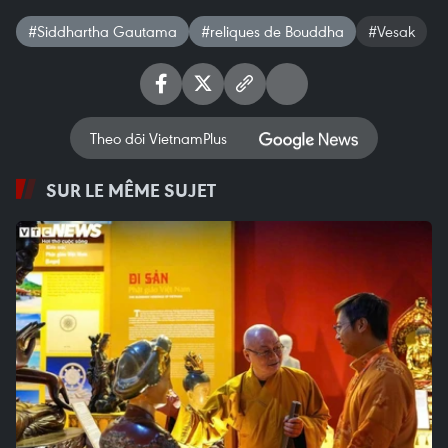
#Siddhartha Gautama
#reliques de Bouddha
#Vesak
Theo dõi VietnamPlus
SUR LE MÊME SUJET