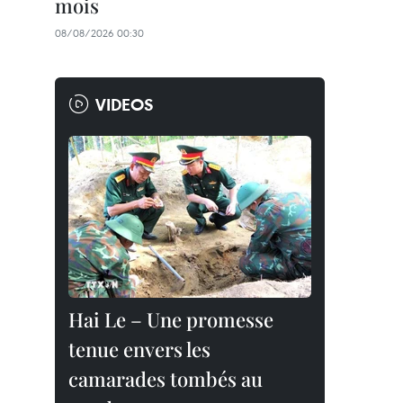
mois
08/08/2026 00:30
VIDEOS
Hai Le – Une promesse
tenue envers les
camarades tombés au