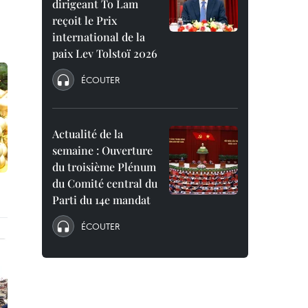
dirigeant To Lam
reçoit le Prix
international de la
paix Lev Tolstoï 2026
ÉCOUTER
Actualité de la
semaine : Ouverture
du troisième Plénum
du Comité central du
Parti du 14e mandat
ÉCOUTER