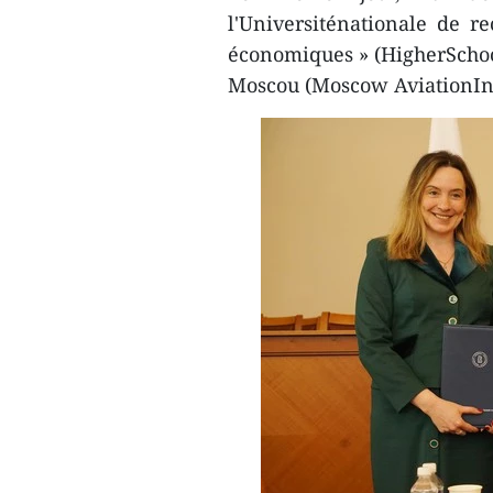
l'Universiténationale de r
économiques » (HigherSchool 
Moscou (Moscow AviationIns