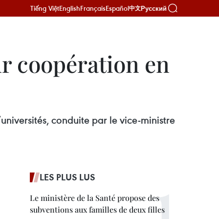
Tiếng Việt
English
Français
Español
Русский
中文
ur coopération en
niversités, conduite par le vice-ministre
LES PLUS LUS
Le ministère de la Santé propose des
subventions aux familles de deux filles