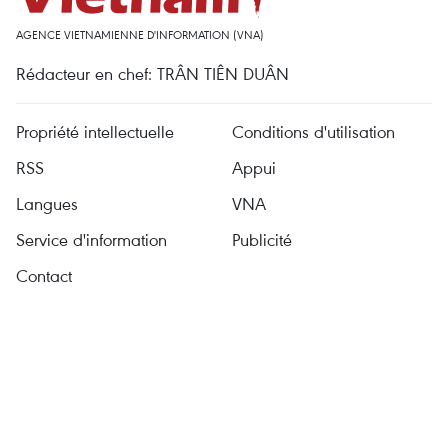
AGENCE VIETNAMIENNE D'INFORMATION (VNA)
Rédacteur en chef: TRÂN TIÊN DUÂN
Propriété intellectuelle
Conditions d'utilisation
RSS
Appui
Langues
VNA
Service d'information
Publicité
Contact
Permis de publication: 1374/GP-BTTTT délivré le 11 septembre
2008 par le ministère de l'Information et de la Communication.
Tél: (024) 39411349 - (024) 39411348, Fax: (024) 39411348
E-mail:
vietnamplus@vnanet.vn
© Droits d'auteur du VietnamPlus, VNA. La reproduction sans la