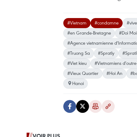
#Vietnam
#condamne
#viv
#en Grande-Bretagne
#Doi Moi
#Agence vietnamienne d'Informati
#Truong Sa
#Spratly
#Sprat
#Viet kieu
#Vietnamiens d'outr
#Vieux Quartier
#Hoi An
#b
Hanoi
VOIR PLUS