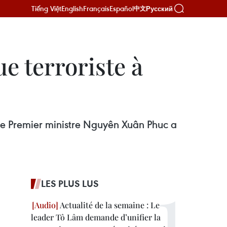
Tiếng Việt
English
Français
Español
Русский
中文
e terroriste à
le Premier ministre Nguyên Xuân Phuc a
LES PLUS LUS
Actualité de la semaine : Le
leader Tô Lâm demande d’unifier la