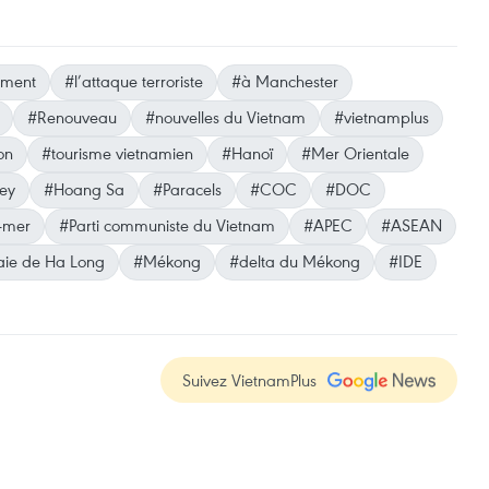
ement
#l’attaque terroriste
#à Manchester
#Renouveau
#nouvelles du Vietnam
#vietnamplus
on
#tourisme vietnamien
#Hanoï
#Mer Orientale
ley
#Hoang Sa
#Paracels
#COC
#DOC
e-mer
#Parti communiste du Vietnam
#APEC
#ASEAN
aie de Ha Long
#Mékong
#delta du Mékong
#IDE
Suivez VietnamPlus