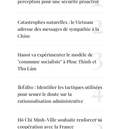
perception pour une sécurité proactive
Catastrophes naturelles : le Vietnam
adresse des messages de sympathie à la
Chine
Hanoi va expérimenter le modèle de
"commune socialiste" à Phuc Thinh et
Thu Lâm
📝Édito : Identifier les tactiques utilisées
pour semer le doute sur la
rationnalisation administrative
Hô Chi Minh-Ville souhaite renforcer sa
coopération avec la France