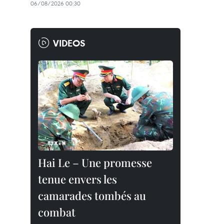
06/08/2026 00:30
VIDEOS
Hai Le – Une promesse
tenue envers les
camarades tombés au
combat