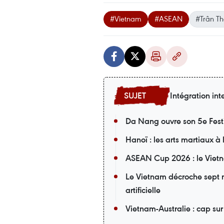
#Vietnam
#ASEAN
#Trân T
Intégration int
Da Nang ouvre son 5e Fest
Hanoï : les arts martiaux à
ASEAN Cup 2026 : le Vietn
Le Vietnam décroche sept m
artificielle
Vietnam-Australie : cap su