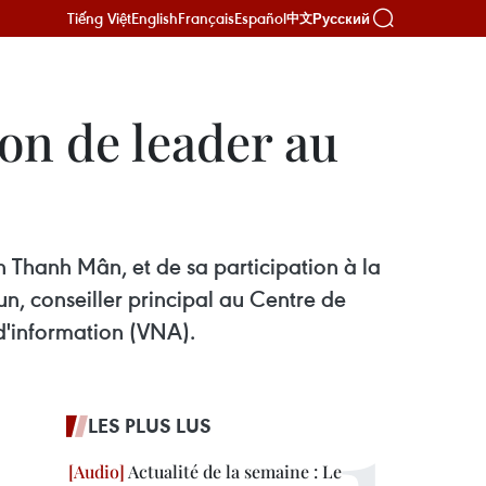
Tiếng Việt
English
Français
Español
Русский
中文
ion de leader au
n Thanh Mân, et de sa participation à la
, conseiller principal au Centre de
d'information (VNA).
LES PLUS LUS
Actualité de la semaine : Le