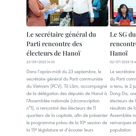
Le secrétaire général du
Le SG du
Parti rencontre des
rencontr
électeurs de Hanoï
Hanoï
23/09/2025 14:33
02/07/2025 13:
Dans l’après-midi du 23 septembre, le
Le secrétaire
secrétaire général du Parti communiste
du Parti com
du Vietnam (PCV), Tô Lâm, accompagné
a tenu, le 2 j
de la délégation des députés de Hanoï à
Dong Da, une
l’Assemblée nationale (circonscription
électeurs de 
n°1), a rencontré des électeurs de 11
résultats de 
quartiers de la capitale, afin de présenter
Assemblée nat
le programme prévu de la 10ᵉ session de
remarques et 
la 15ᵉ législature et d’écouter leurs
population.