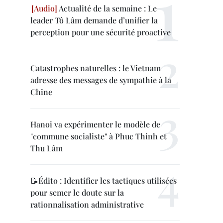
Actualité de la semaine : Le
leader Tô Lâm demande d’unifier la
perception pour une sécurité proactive
Catastrophes naturelles : le Vietnam
adresse des messages de sympathie à la
Chine
Hanoi va expérimenter le modèle de
"commune socialiste" à Phuc Thinh et
Thu Lâm
📝Édito : Identifier les tactiques utilisées
pour semer le doute sur la
rationnalisation administrative