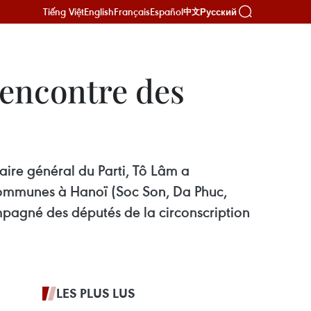
Tiếng Việt
English
Français
Español
Русский
中文
rencontre des
taire général du Parti, Tô Lâm a
communes à Hanoï (Soc Son, Da Phuc,
mpagné des députés de la circonscription
LES PLUS LUS