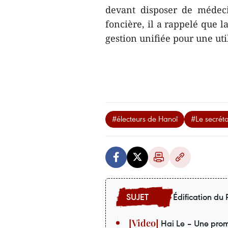
devant disposer de médeci
foncière, il a rappelé que l
gestion unifiée pour une uti
#électeurs de Hanoï
#Le secréta
Édification du P
Hai Le – Une prom