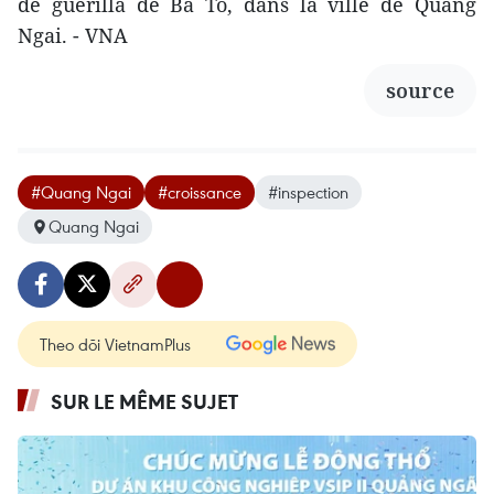
de guérilla de Ba To, dans la ville de Quang
Ngai. - VNA
source
#Quang Ngai
#croissance
#inspection
Quang Ngai
Theo dõi VietnamPlus
SUR LE MÊME SUJET