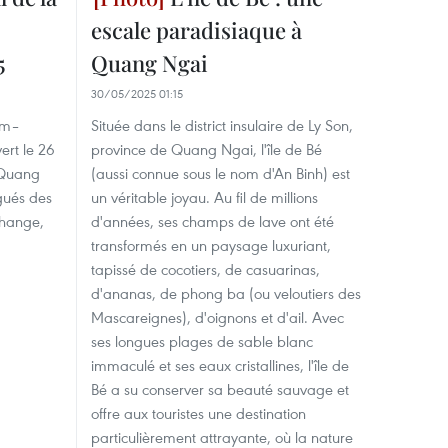
escale paradisiaque à
5
Quang Ngai
30/05/2025 01:15
nam–
Située dans le district insulaire de Ly Son,
rt le 26
province de Quang Ngai, l'île de Bé
 Quang
(aussi connue sous le nom d'An Binh) est
gués des
un véritable joyau. Au fil de millions
change,
d'années, ses champs de lave ont été
transformés en un paysage luxuriant,
tapissé de cocotiers, de casuarinas,
d'ananas, de phong ba (ou veloutiers des
Mascareignes), d'oignons et d'ail. Avec
ses longues plages de sable blanc
immaculé et ses eaux cristallines, l'île de
Bé a su conserver sa beauté sauvage et
offre aux touristes une destination
particulièrement attrayante, où la nature