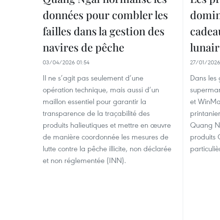
données pour combler les
domin
failles dans la gestion des
cadea
navires de pêche
lunair
03/04/2026 01:54
27/01/2026
Il ne s’agit pas seulement d’une
Dans les
opération technique, mais aussi d’un
supermar
maillon essentiel pour garantir la
et WinMar
transparence de la traçabilité des
printanie
produits halieutiques et mettre en œuvre
Quang Ng
de manière coordonnée les mesures de
produits 
lutte contre la pêche illicite, non déclarée
particuliè
et non réglementée (INN).