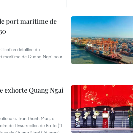
 le port maritime de
30
ification détaillée du
ort maritime de Quang Ngai pour
le exhorte Quang Ngai
 nationale, Tran Thanh Man, a
e de l'Insurrection de Ba To (11
ovince de Quang Ngai (24 mars).