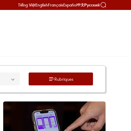
Tiếng Việt
English
Français
Español
Русский
中文
Rubriques