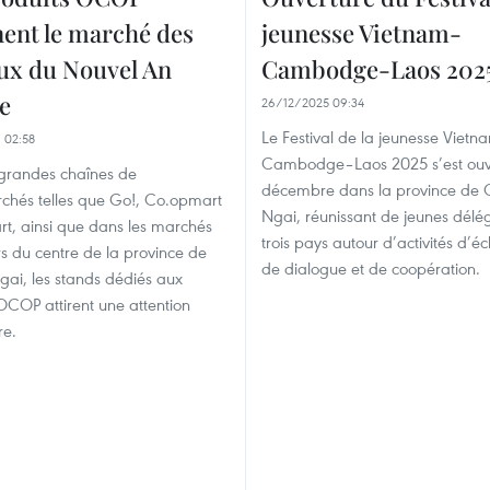
ent le marché des
jeunesse Vietnam-
ux du Nouvel An
Cambodge-Laos 202
e
26/12/2025 09:34
Le Festival de la jeunesse Viet
 02:58
Cambodge–Laos 2025 s’est ouve
 grandes chaînes de
décembre dans la province de
chés telles que Go!, Co.opmart
Ngai, réunissant de jeunes délé
t, ainsi que dans les marchés
trois pays autour d’activités d’é
rs du centre de la province de
de dialogue et de coopération.
ai, les stands dédiés aux
OCOP attirent une attention
re.