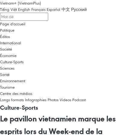
Vietnam+ (VietnamPlus)
Tiếng Việt
English
Français
Español
中文
Русский
Page d'accueil
Politique
Éditos
International
Société
Économie
Culture-Sports
Sciences
Santé
Environnement
Tourisme
Centre des médias
Longs formats
Infographies
Photos
Videos
Podcast
Culture-Sports
Le pavillon vietnamien marque les
esprits lors du Week-end de la