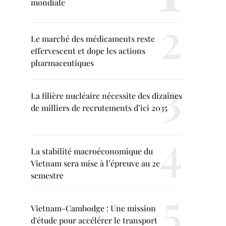
mondiale
Le marché des médicaments reste
effervescent et dope les actions
pharmaceutiques
La filière nucléaire nécessite des dizaines
de milliers de recrutements d’ici 2035
La stabilité macroéconomique du
Vietnam sera mise à l’épreuve au 2e
semestre
Vietnam-Cambodge : Une mission
d'étude pour accélérer le transport