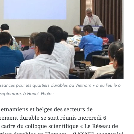
sances pour les quartiers durables au Vietnam » a eu lieu le 6
septembre, à Hanoi. Photo :
ietnamiens et belges d​es secteurs de
ppement durable se sont réunis mercredi 6
 cadre du colloque scientifique « Le Réseau de