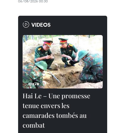
06/08/2026 00:30
VIDEOS
Hai Le – Une promesse
tenue envers les
camarades tombés au
combat