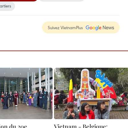
rtiers
Suivez VietnamPlus
ion du 20e
Vietnam - Belgique: