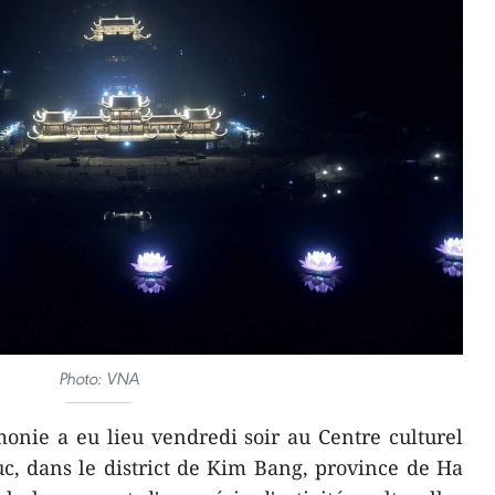
Photo: VNA
nie a eu lieu vendredi soir au Centre culturel
, dans le district de Kim Bang, province de Ha