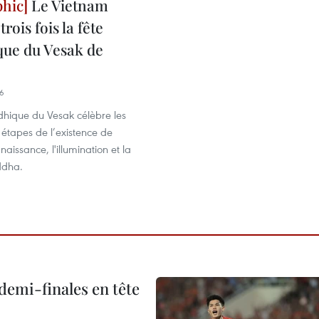
Le Vietnam
rois fois la fête
ue du Vesak de
16
dhique du Vesak célèbre les
 étapes de l’existence de
aissance, l'illumination et la
ddha.
demi-finales en tête