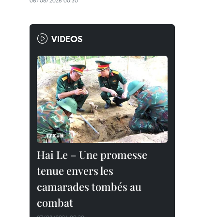
06/08/2026 00:30
VIDEOS
Hai Le – Une promesse
tenue envers les
camarades tombés au
combat