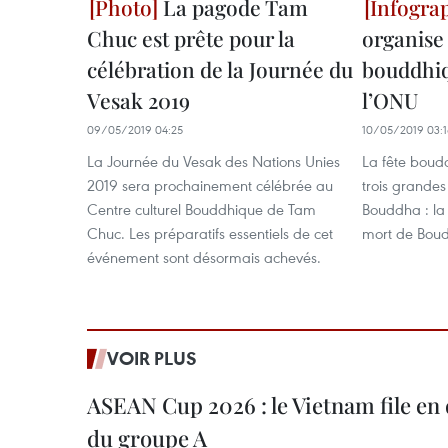
La pagode Tam
Chuc est prête pour la
organise t
célébration de la Journée du
bouddhiq
Vesak 2019
l’ONU
09/05/2019 04:25
10/05/2019 03:
La Journée du Vesak des Nations Unies
La fête boud
2019 sera prochainement célébrée au
trois grandes
Centre culturel Bouddhique de Tam
Bouddha : la n
Chuc. Les préparatifs essentiels de cet
mort de Bou
événement sont désormais achevés.
VOIR PLUS
ASEAN Cup 2026 : le Vietnam file en 
du groupe A