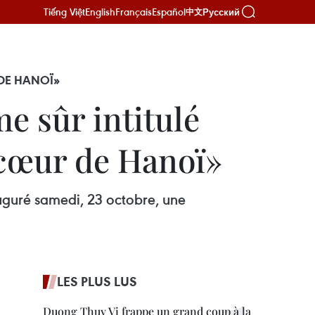
Tiếng Việt
English
Français
Español
Русский
中文
DE HANOÏ»
 sûr intitulé
 cœur de Hanoï»
auguré samedi, 23 octobre, une
LES PLUS LUS
Duong Thuy Vi frappe un grand coup à la