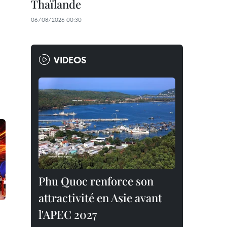
Thaïlande
06/08/2026 00:30
VIDEOS
Phu Quoc renforce son
attractivité en Asie avant
l'APEC 2027