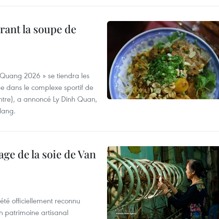
rant la soupe de
 Quang 2026 » se tiendra les
e dans le complexe sportif de
ntre), a annoncé Ly Dinh Quan,
 Nang.
age de la soie de Van
été officiellement reconnu
un patrimoine artisanal