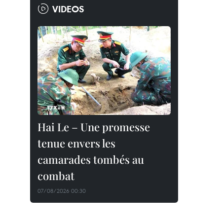
VIDEOS
Hai Le – Une promesse
tenue envers les
camarades tombés au
combat
07/08/2026 00:30