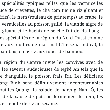
spécialités typiques telles que les vermicelles
auce de crevettes, le cha côm (jeune riz gluant et
rits), le nem (rouleau de printemps) au crabe, le
s vermicelles au poisson grillé, la viande aigre de
 gluant et le hachis de seiche frit de Ha Long...
 les spécialités de la région du Nord-Ouest comme
illé aux feuilles de mac mât (Clausena indica), la
 bambou, ou le riz aux tubes de bambou.
a région du Centre invite les convives avec de
 les saveurs audacieuses de Nghê An tels que la
e d’anguille, le poisson frais frit. Les délicieux
ang Binh sont définitivement incontournables
uilles Quang, la salade de hareng Nam Ô, les
t de la sauce de poisson fermentée, le nem, les
 et feuille de riz au sésame.