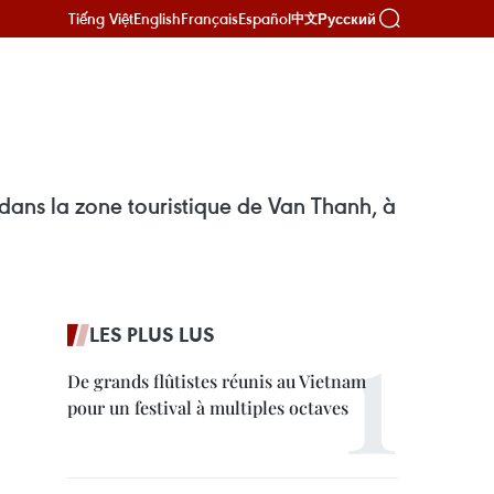
Tiếng Việt
English
Français
Español
Русский
中文
 dans la zone touristique de Van Thanh, à
LES PLUS LUS
De grands flûtistes réunis au Vietnam
pour un festival à multiples octaves