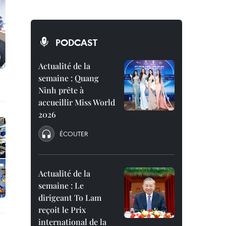
PODCAST
Actualité de la
semaine : Quang
Ninh prête à
accueillir Miss World
2026
ÉCOUTER
Actualité de la
semaine : Le
dirigeant To Lam
reçoit le Prix
international de la