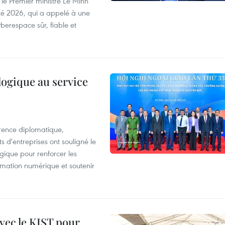
 le Premier ministre Lê Minh
té 2026, qui a appelé à une
berespace sûr, fiable et
logique au service
rence diplomatique,
 d'entreprises ont souligné le
ogique pour renforcer les
rmation numérique et soutenir
vec le KIST pour