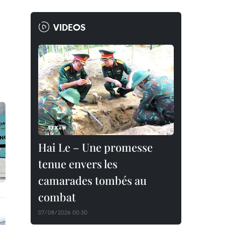
VIDEOS
Hai Le – Une promesse
tenue envers les
camarades tombés au
combat
07/08/2026 00:30