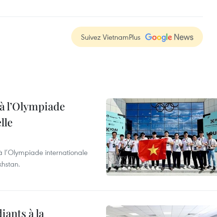
Suivez VietnamPlus
à l’Olympiade
lle
à l’Olympiade internationale
khstan.
iants à la