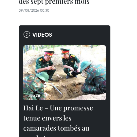
des sept premiers mois
09/08/2026 00:30
VIDEOS
Hai Le – Une promesse
tenue envers les
camarades tombés au