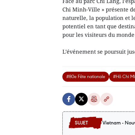
Face au parc Chi Lang, l’esp
Chi Minh-Ville » présente d
naturelle, la population et l
potentiel en tant que destin
pour les visiteurs du monde 
L’événement se poursuit ju
#80e Fête nationale
#​Hô Chi Mi
Vietnam - Nouv