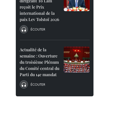
dirigeant To Lam
reçoit le Prix
international de la
paix Lev Tolstoï 2026
ÉCOUTER
Actualité de la
semaine : Ouverture
du troisième Plénum
du Comité central du
Parti du 14e mandat
ÉCOUTER