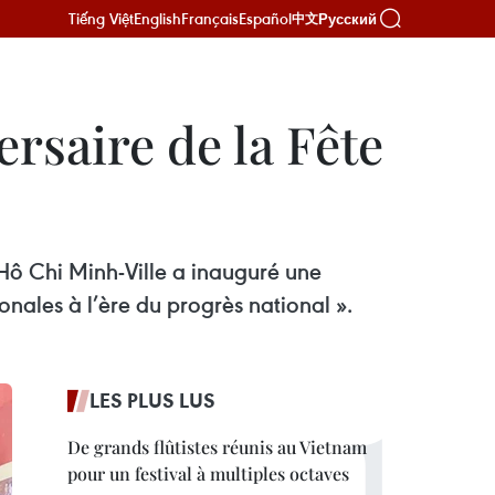
Tiếng Việt
English
Français
Español
Русский
中文
rsaire de la Fête
 Hô Chi Minh-Ville a inauguré une
onales à l’ère du progrès national ».
LES PLUS LUS
De grands flûtistes réunis au Vietnam
pour un festival à multiples octaves