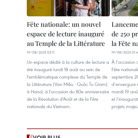
Fête nationale: un nouvel
Lancemen
espace de lecture inauguré
de 250 p
au Temple de la Littérature
la Fête n
19/08/2025 03:11
19/08/2025 01:
Un espace dédié à la culture de lecture a
À l’occasion 
été inauguré lundi 18 août au sein de
Fête national
l'emblématique complexe du Temple de
septembre 2
la Littérature (Van Miêu - Quôc Tu Giam)
d’envergure 
à Hanoï, à l'occasion du 80e anniversaire
mardi 19 août
de la Révolution d'Août et de la Fête
et l’inaugura
nationale du Vietnam.
projets majeu
VOIR PLUS