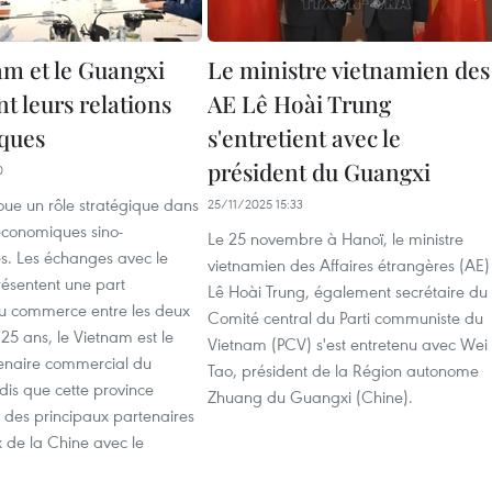
am et le Guangxi
Le ministre vietnamien des
t leurs relations
AE Lê Hoài Trung
ques
s'entretient avec le
président du Guangxi
0
oue un rôle stratégique dans
25/11/2025 15:33
 économiques sino-
Le 25 novembre à Hanoï, le ministre
s. Les échanges avec le
vietnamien des Affaires étrangères (AE)
ésentent une part
Lê Hoài Trung, également secrétaire du
u commerce entre les deux
Comité central du Parti communiste du
25 ans, le Vietnam est le
Vietnam (PCV) s'est entretenu avec Wei
enaire commercial du
Tao, président de la Région autonome
dis que cette province
Zhuang du Guangxi (Chine).
 des principaux partenaires
de la Chine avec le