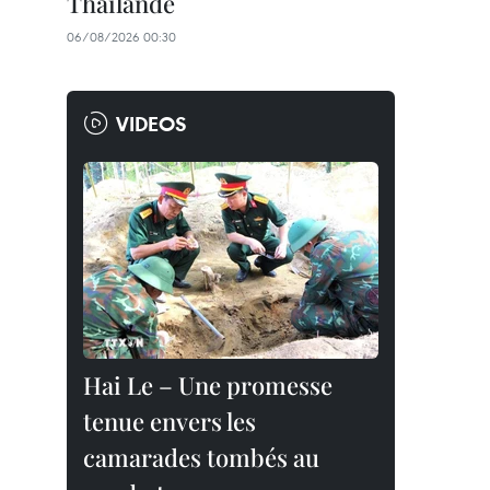
Thaïlande
06/08/2026 00:30
VIDEOS
Hai Le – Une promesse
tenue envers les
camarades tombés au