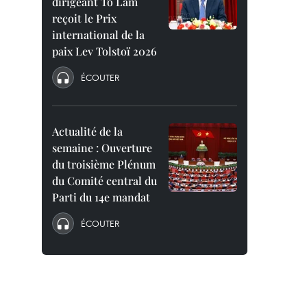
dirigeant To Lam
reçoit le Prix
international de la
paix Lev Tolstoï 2026
ÉCOUTER
Actualité de la
semaine : Ouverture
du troisième Plénum
du Comité central du
Parti du 14e mandat
ÉCOUTER