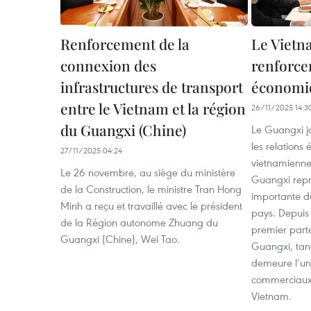
Renforcement de la
Le Vietn
connexion des
renforcen
infrastructures de transport
économi
entre le Vietnam et la région
26/11/2025 14:3
du Guangxi (Chine)
Le Guangxi j
les relations
27/11/2025 04:24
vietnamienne
Le 26 novembre, au siège du ministère
Guangxi repr
de la Construction, le ministre Tran Hong
importante d
Minh a reçu et travaillé avec le président
pays. Depuis 
de la Région autonome Zhuang du
premier part
Guangxi (Chine), Wei Tao.
Guangxi, tan
demeure l’un
commerciaux 
Vietnam.