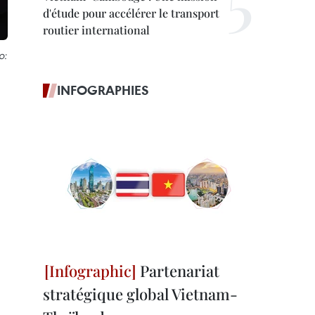
d'étude pour accélérer le transport
routier international
o:
INFOGRAPHIES
Partenariat
stratégique global Vietnam-