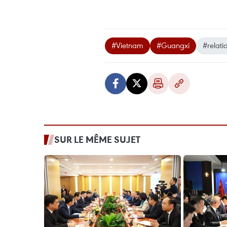
#Vietnam
#Guangxi
#relati
SUR LE MÊME SUJET