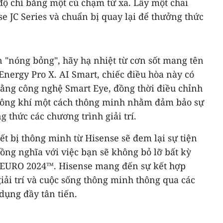
độ chỉ bằng một cú chạm từ xa. Lấy một chai
e JC Series và chuẩn bị quay lại để thưởng thức
n "nóng bỏng", hãy hạ nhiệt từ cơn sốt mang tên
nergy Pro X. AI Smart, chiếc điều hòa này có
 bằng công nghệ Smart Eye, đồng thời điều chỉnh
không khí một cách thông minh nhằm đảm bảo sự
 thức các chương trình giải trí.
ết bị thông minh từ Hisense sẽ đem lại sự tiện
đồng nghĩa với việc bạn sẽ không bỏ lỡ bất kỳ
EURO 2024™. Hisense mang đến sự kết hợp
iải trí và cuộc sống thông minh thông qua các
 dụng đầy tân tiến.