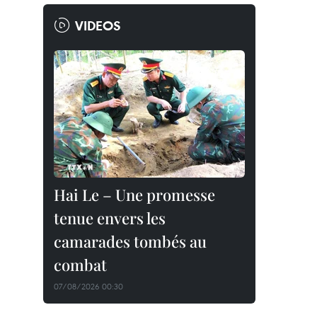
VIDEOS
Hai Le – Une promesse
tenue envers les
camarades tombés au
combat
07/08/2026 00:30