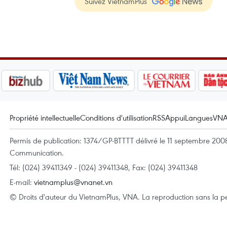
Suivez VietnamPlus
Propriété intellectuelle
Conditions d'utilisation
RSS
Appui
Langues
VN
Permis de publication: 1374/GP-BTTTT délivré le 11 septembre 2008 
Communication.
Tél: (024) 39411349 - (024) 39411348, Fax: (024) 39411348
E-mail:
vietnamplus@vnanet.vn
© Droits d'auteur du VietnamPlus, VNA. La reproduction sans la per