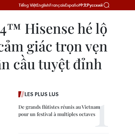
Tiếng Việt
English
Français
Español
Русский
中文
4™ Hisense hé lộ
cảm giác trọn vẹn
n cầu tuyệt đỉnh
LES PLUS LUS
De grands flûtistes réunis au Vietnam
pour un festival à multiples octaves