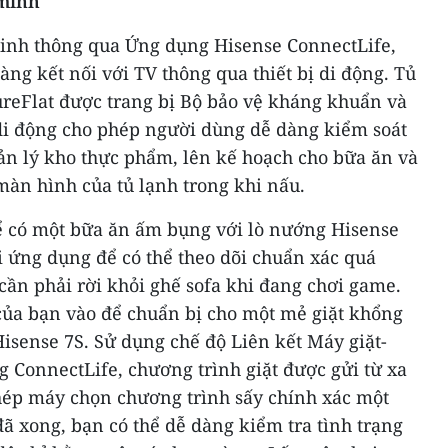
 minh
inh thông qua Ứng dụng Hisense ConnectLife,
àng kết nối với TV thông qua thiết bị di động. Tủ
reFlat được trang bị Bộ bảo vệ kháng khuẩn và
 di động cho phép người dùng dễ dàng kiểm soát
quản lý kho thực phẩm, lên kế hoạch cho bữa ăn và
 màn hình của tủ lạnh trong khi nấu.
ể có một bữa ăn ấm bụng với lò nướng Hisense
i ứng dụng để có thể theo dõi chuẩn xác quá
ần phải rời khỏi ghế sofa khi đang chơi game.
của bạn vào để chuẩn bị cho một mẻ giặt khổng
Hisense 7S. Sử dụng chế độ Liên kết Máy giặt-
 ConnectLife, chương trình giặt được gửi từ xa
ép máy chọn chương trình sấy chính xác một
ã xong, bạn có thể dễ dàng kiểm tra tình trạng