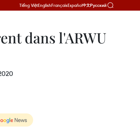
Tiếng Việt
English
Français
Español
Русский
中文
rent dans l'ARWU
 2020