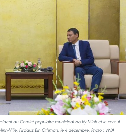
résident du Comité populaire municipal Ho Ky Minh et le consul
inh-Ville, Firdauz Bin Othman, le 4 décembre. Photo : VNA