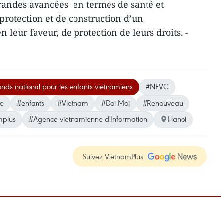
grandes avancées en termes de santé et
protection et de construction d’un
 leur faveur, de protection de leurs droits. -
nds national pour les enfants vietnamiens
#NFVC
ce
#enfants
#Vietnam
#Doi Moi
#Renouveau
mplus
#Agence vietnamienne d'Information
Hanoi
Suivez VietnamPlus