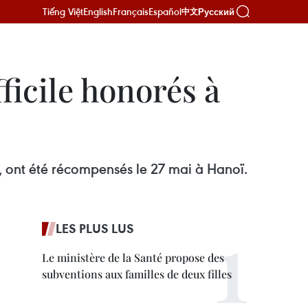
Tiếng Việt
English
Français
Español
Русский
中文
ficile honorés à
ys, ont été récompensés le 27 mai à Hanoï.
LES PLUS LUS
Le ministère de la Santé propose des
subventions aux familles de deux filles