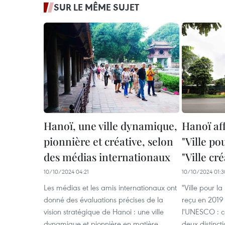
SUR LE MÊME SUJET
Hanoï, une ville dynamique,
Hanoï af
pionnière et créative, selon
"Ville pou
des médias internationaux
"Ville cré
10/10/2024 04:21
10/10/2024 01:3
Les médias et les amis internationaux ont
"Ville pour l
donné des évaluations précises de la
reçu en 2019
vision stratégique de Hanoi : une ville
l'UNESCO : ce
dynamique et pionnière en matière
deux distinct