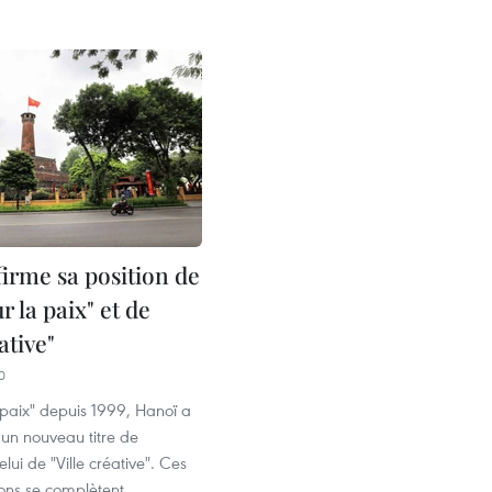
firme sa position de
r la paix" et de
ative"
0
a paix" depuis 1999, Hanoï a
 un nouveau titre de
lui de "Ville créative". Ces
ions se complètent,