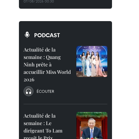
07/08/2026 00:30
PODCAST
Actualité de la
semaine : Quang
Ninh prête à
accueillir Miss World
2026
ÉCOUTER
Actualité de la
semaine : Le
dirigeant To Lam
reçoit le Prix