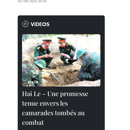
06/08/2026 00:30
VIDEOS
Hai Le – Une promesse
tenue envers les
camarades tombés au
combat