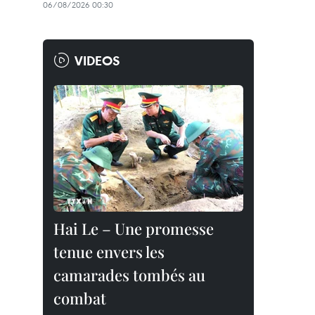
06/08/2026 00:30
VIDEOS
Hai Le – Une promesse
tenue envers les
camarades tombés au
combat