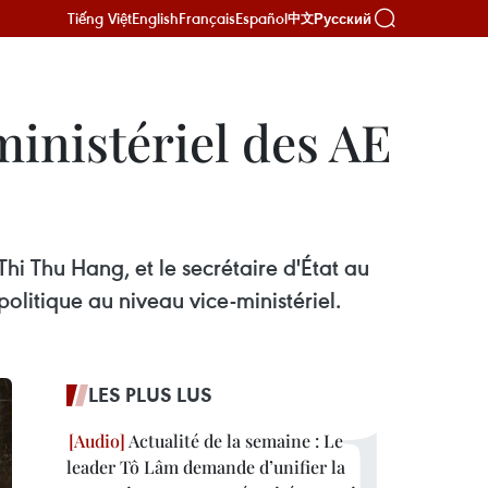
Tiếng Việt
English
Français
Español
Русский
中文
ministériel des AE
Thi Thu Hang, et le secrétaire d'État au
olitique au niveau vice-ministériel.
LES PLUS LUS
Actualité de la semaine : Le
leader Tô Lâm demande d’unifier la