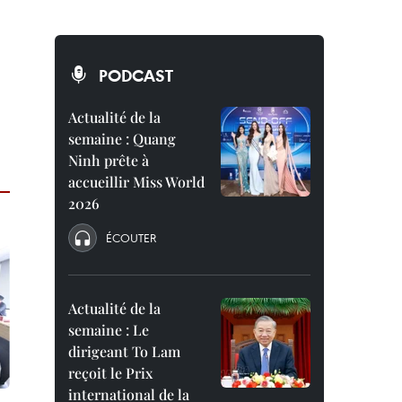
PODCAST
Actualité de la
semaine : Quang
Ninh prête à
accueillir Miss World
2026
ÉCOUTER
Actualité de la
semaine : Le
dirigeant To Lam
reçoit le Prix
international de la