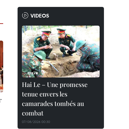
VIDEOS
Hai Le – Une promesse
tenue envers les
r
camarades tombés au
combat
07/08/2026 00:30