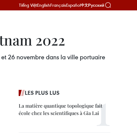
Tiếng Việt
English
Français
Español
Русский
中文
ietnam 2022
 et 26 novembre dans la ville portuaire
LES PLUS LUS
La matière quantique topologique fait
école chez les scientifiques à Gia Lai