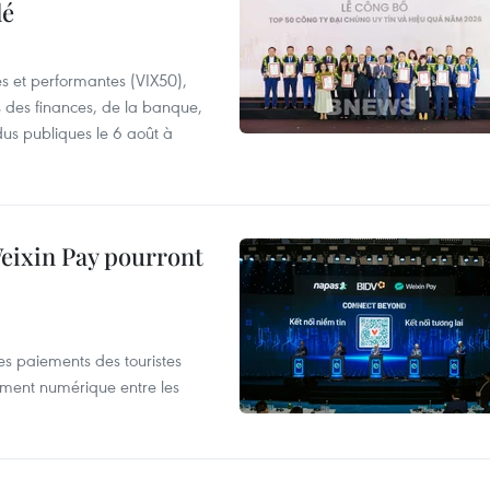
lé
es et performantes (VIX50),
s des finances, de la banque,
dus publiques le 6 août à
 Weixin Pay pourront
les paiements des touristes
ement numérique entre les