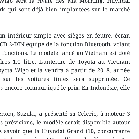
 Wigo sera la rivale des Kia Morning, Huyndai
rk qui sont déjà bien implantées sur le marché
n intérieur simple avec sièges en feutre, écran
r CD 2-DIN équipé de la fonction Bluetooth, volant
e fonctions. Le modèle lancé au Vietnam est doté
res 1.0 litre. L’antenne de Toyota au Vietnam
oyota Wigo et la vendra à partir de 2018, année
 sur les voitures finies sera supprimée. Ce
as encore communiqué le prix. En Indonésie, elle
enom, Suzuki, a présenté sa Celerio, à moteur 3
les prévisions, le modèle serait disponible autour
À savoir que la Huyndai Grand i10, concurrente