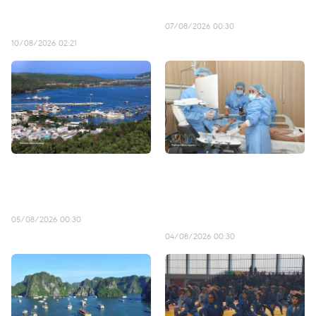
rend hommage à
tombés au combat
Xaysomphone Phomvihane
07/08/2026 00:30
10/08/2026 02:21
Phu Quoc renforce son
Le Vietnam réussit sa
attractivité en Asie avant
première greffe de pénis à
l'APEC 2027
partir d’un donneur en
mort cérébrale
05/08/2026 00:30
04/08/2026 00:30