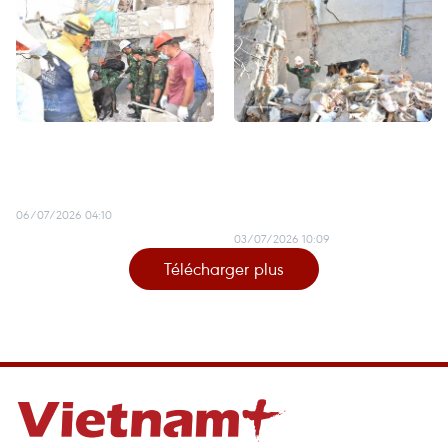
Moments d'humanité lors
« Merci le Vietnam » : la
de la mission de sauvetage
reconnaissance des
au Venezuela
Vénézuéliens face à la
catastrophe
06/07/2026 04:10
03/07/2026 10:09
Télécharger plus