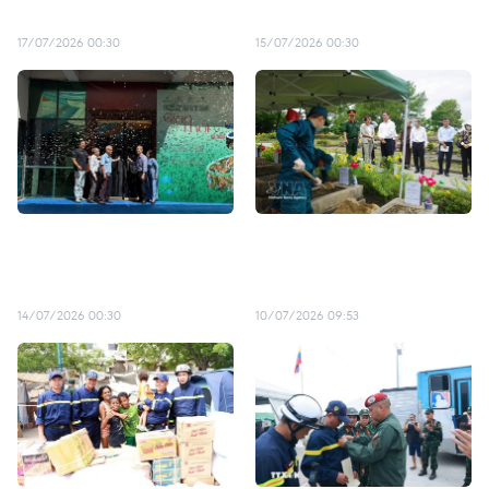
culturel de Hanoï
soldats tombés au combat
17/07/2026 00:30
15/07/2026 00:30
Le « mapping 3D » plonge
La campagne des « 500
les visiteurs au cœur du
jours et nuits », un
patrimoine vietnamien
parcours de gratitude
14/07/2026 00:30
10/07/2026 09:53