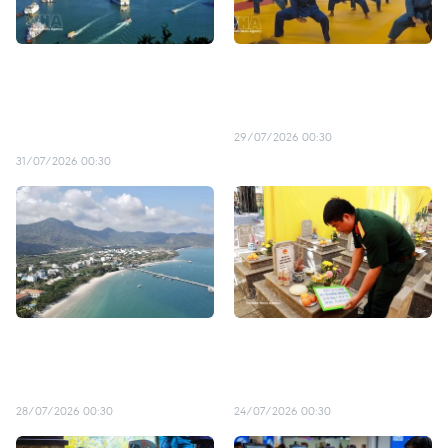
Le Vietnam ambitionne de
Le Vovinam confirme son
créer sa première « ville de
rayonnement mondial à
la photographie » d'ici
Paris
2027
29/07/2026 00:30
31/07/2026 00:30
Con Dao – une "terre de
Un devoir du cœur : rendre
mémoire" au cœur de la
leur nom aux soldats
mer
tombés pour la Patrie
28/07/2026 00:30
24/07/2026 00:30