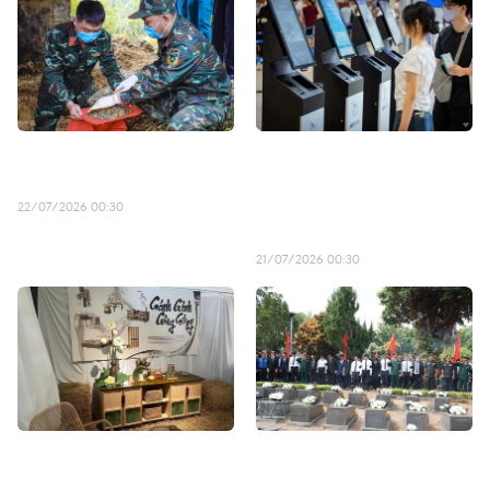
Deux soldats tombés au col
L'enregistrement
de Pha Din rapatriés
biométrique améliore
l'expérience des passagers
22/07/2026 00:30
à l'aéroport de Noi Bai
21/07/2026 00:30
Quand l'hospitalité
Gia Lai intensifie ses
rencontre le patrimoine
efforts pour identifier les