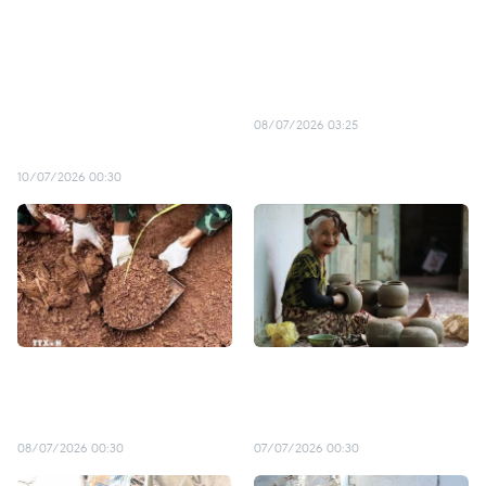
Le Vietnam affirme son
Des secouristes
engagement en tant que
vietnamiens décorés de la
membre actif et
médaille « Héros du
responsable de la
Venezuela »
communauté
08/07/2026 03:25
internationale
10/07/2026 00:30
Lao Cai : à la recherche
Le village de potiers de Bau
d’une fosse commune de
Truc perpétue une
martyrs
tradition séculaire
08/07/2026 00:30
07/07/2026 00:30