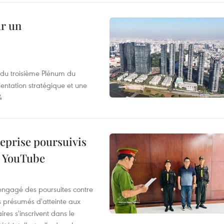
ur un
s du troisième Plénum du
entation stratégique et une
4
reprise poursuivis
r YouTube
 engagé des poursuites contre
s présumés d'atteinte aux
ires s'inscrivent dans le