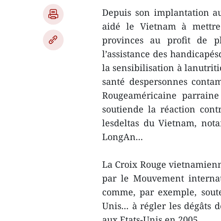
Depuis son implantation a
aidé le Vietnam à mettre
provinces au profit de p
l’assistance des handicapés
la sensibilisation à lanutrit
santé despersonnes contami
Rougeaméricaine parraine 
soutiende la réaction cont
lesdeltas du Vietnam, no
LongAn...
La Croix Rouge vietnamien
par le Mouvement internat
comme, par exemple, souten
Unis... à régler les dégâts 
aux Etats-Unis en 2005.