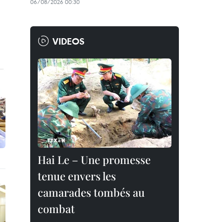
06/08/2026 00:30
VIDEOS
Hai Le – Une promesse
tenue envers les
camarades tombés au
combat