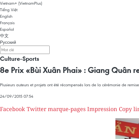
Vietnam+ (VietnamPlus)
Tiếng Việt
English
Français
Español
中文
Русский
Culture-Sports
8e Prix «Bùi Xuân Phai» : Giang Quân re
Plusieurs auteurs et projets ont été récompensés lors de la cérémonie de remis
24/09/2015 07:54
Facebook
Twitter
marque-pages
Impression
Copy li