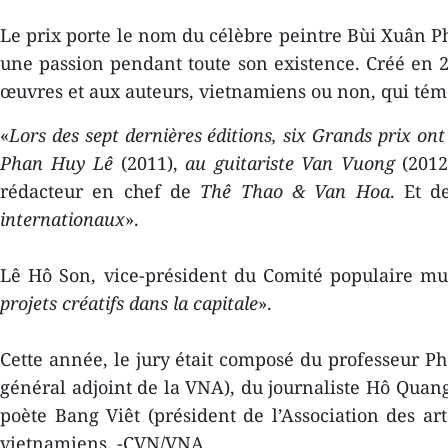
Le prix porte le nom du célèbre peintre Bùi Xuân Phai
une passion pendant toute son existence. Créé en 2
œuvres et aux auteurs, vietnamiens ou non, qui témo
«
Lors des sept dernières éditions, six Grands prix on
Phan Huy Lê
(2011),
au guitariste Van Vuong
(2012
rédacteur en chef de
Thê Thao & Van Hoa
. Et d
internationaux
».
Lê Hô Son, vice-président du Comité populaire mun
projets créatifs dans la capitale
».
Cette année, le jury était composé du professeur Ph
général adjoint de la VNA), du journaliste Hô Quang
poète Bang Viêt (président de l’Association des ar
vietnamiens. -CVN/VNA