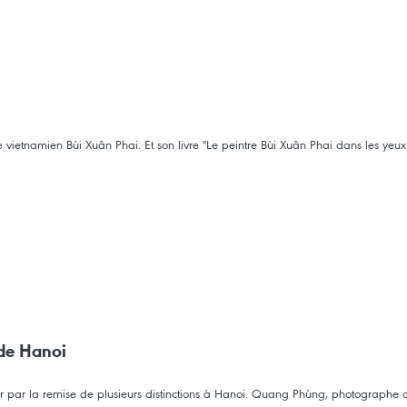
vietnamien Bùi Xuân Phai. Et son livre "Le peintre Bùi Xuân Phai dans les yeux 
 de Hanoi
r par la remise de plusieurs distinctions à Hanoi. Quang Phùng, photographe o