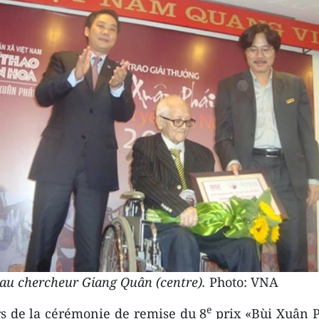
 au chercheur Giang Quân (centre).
Photo: VNA
e
ors de la cérémonie de remise du 8
prix «Bùi Xuân P