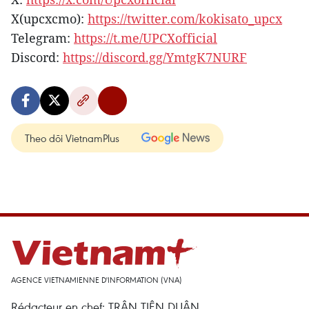
X(upcxcmo):
https://twitter.com/kokisato_upcx
Telegram:
https://t.me/UPCXofficial
Discord:
https://discord.gg/YmtgK7NURF
Theo dõi VietnamPlus
AGENCE VIETNAMIENNE D'INFORMATION (VNA)
Rédacteur en chef: TRÂN TIÊN DUÂN