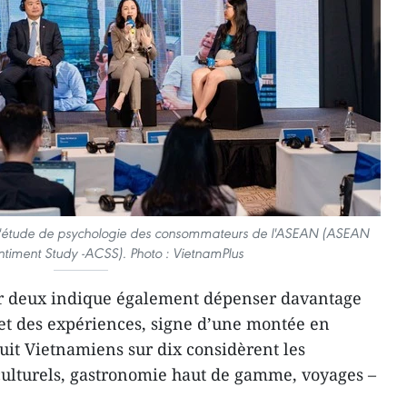
 l'étude de psychologie des consommateurs de l'ASEAN (ASEAN
iment Study -ACSS). Photo : VietnamPlus
r deux indique également dépenser davantage
et des expériences, signe d’une montée en
it Vietnamiens sur dix considèrent les
ulturels, gastronomie haut de gamme, voyages –