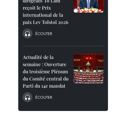
dirigeant To Lam
reçoit le Prix
international de la
paix Lev Tolstoï 2026
ÉCOUTER
Actualité de la
semaine : Ouverture
du troisième Plénum
du Comité central du
Parti du 14e mandat
ÉCOUTER