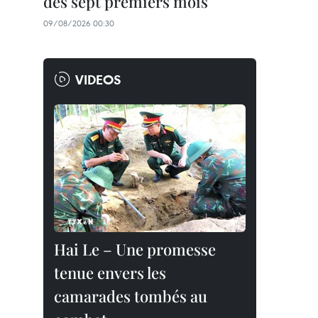
des sept premiers mois
09/08/2026 00:30
VIDEOS
Hai Le – Une promesse
tenue envers les
camarades tombés au