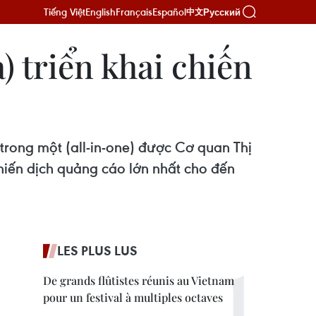
Tiếng Việt
English
Français
Español
Русский
中文
 triển khai chiến
ong một (all-in-one) được Cơ quan Thị
iến dịch quảng cáo lớn nhất cho đến
LES PLUS LUS
De grands flûtistes réunis au Vietnam
pour un festival à multiples octaves