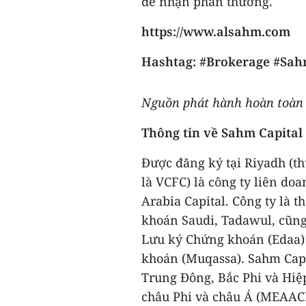
để nhận phần thưởng.
https://www.alsahm.com
Hashtag: #Brokerage
#Sah
Nguồn phát hành hoàn toàn c
Thông tin về Sahm Capital
Được đăng ký tại Riyadh (th
là VCFC) là công ty liên do
Arabia Capital. Công ty là 
khoán Saudi, Tadawul, cũng
Lưu ký Chứng khoán (Edaa)
khoán (Muqassa). Sahm Capi
Trung Đông, Bắc Phi và Hiệp
châu Phi và châu Á (MEAAC