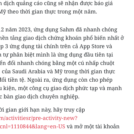
ến dịch quảng cáo cũng sẽ nhận được báo giá
ỹ theo thời gian thực trong một năm.
g 12 năm 2023, ứng dụng Sahm đã nhanh chóng
nền tảng giao dịch chứng khoán phổ biến nhất ở
p 3 ứng dụng tài chính trên cả App Store và
 tự phân biệt mình là ứng dụng đầu tiên tại
yển đổi nhanh chóng bằng một cú nhấp chuột
 của Saudi Arabia và Mỹ trong thời gian thực
đổi tiền tệ. Ngoài ra, ứng dụng còn cho phép
u kiện, một công cụ giao dịch phức tạp và mạnh
ác bàn giao dịch chuyên nghiệp.
i gian giới hạn này, hãy truy cập
/activitiesr/pre-activity-new?
scnl=1110844&lang=en-US
và mở một tài khoản