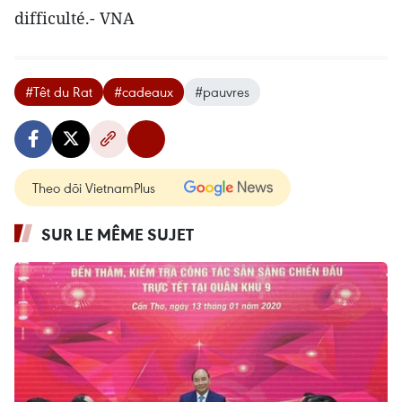
difficulté.- VNA
#Têt du Rat
#cadeaux
#pauvres
Theo dõi VietnamPlus
SUR LE MÊME SUJET