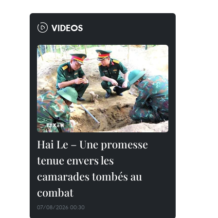
VIDEOS
Hai Le – Une promesse
tenue envers les
camarades tombés au
combat
07/08/2026 00:30