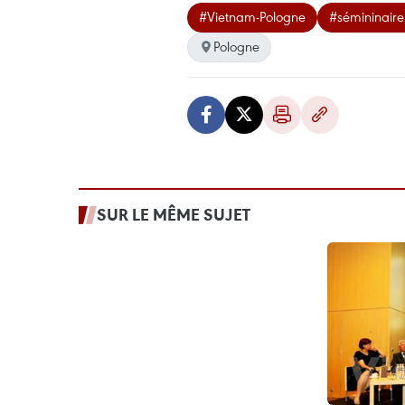
#Vietnam-Pologne
#sémininaire
Pologne
SUR LE MÊME SUJET