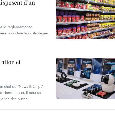
disposent d’un
e la réglementation
re proactive leurs stratégies
cation et
 en chef de "News & Chips",
ux domaines où il peut se
ulation des puces.