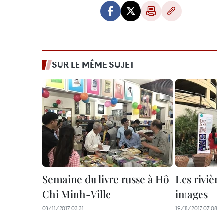
SUR LE MÊME SUJET
Semaine du livre russe à Hô
Les rivi
Chi Minh-Ville
images
03/11/2017 03:31
19/11/2017 07:08