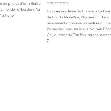
n de photos d’art intitulée
31/12/2017 09:53
 du monde" a lieu dans "la
La vice-présidente du Comité populaire
s" à Hanoï.
de Hô Chi Minh-Ville, Nguyên Thi Thu a
récemment approuvé l'ouverture d`une
2e rue des livres sur la rue Nguyên Dôn
Chi, quartier de Tân Phu, arrondissemen
7.