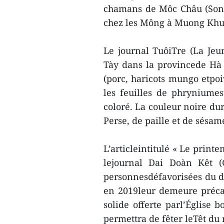
chamans de Môc Châu (Son 
chez les Mông à Muong Khuo
Le journal TuôiTre (La Jeu
Tày dans la provincede Hà 
(porc, haricots mungo etpoi
les feuilles de phryniumes
coloré. La couleur noire du
Perse, de paille et de sésam
L’articleintitulé « Le print
lejournal Dai Doàn Kêt 
personnesdéfavorisées du dis
en 2019leur demeure préc
solide offerte parl’Église
permettra de fêter leTêt du