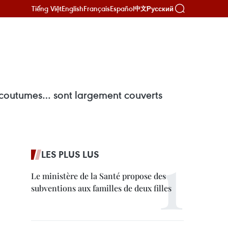
Tiếng Việt
English
Français
Español
Русский
中文
et coutumes… sont largement couverts
LES PLUS LUS
Le ministère de la Santé propose des
subventions aux familles de deux filles