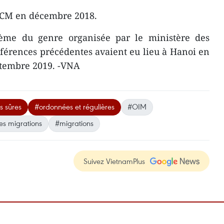
GCM en décembre 2018.
sième du genre organisée par le ministère des
nférences précédentes avaient eu lieu à Hanoi en
ptembre 2019. -VNA
s sûres
#ordonnées et régulières
#OIM
es migrations
#migrations
Suivez VietnamPlus