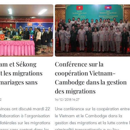
am et Sékong
Conférence sur la
t les migrations
coopération Vietnam-
 mariages sans
Cambodge dans la gestion
des migrations
2
14/12/2018 14:27
inces ont discuté mardi 22
Une conférence sur la coopération entre
llaboration à l’organisation
le Vietnam et le Cambodge dans la
latérales sur les migrations
gestion des migrations et la lutte contre 
iages sans contrat dans les
criminalité transnationale a eu lieu