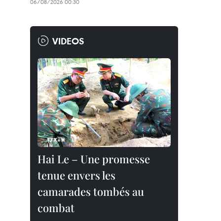
06/08/2026 00:30
VIDEOS
Hai Le – Une promesse
tenue envers les
camarades tombés au
combat