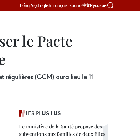
Tiếng Việt
English
Français
Español
Русский
中文
ser le Pacte
e
t régulières (GCM) aura lieu le 11
LES PLUS LUS
Le ministère de la Santé propose des
subventions aux familles de deux filles