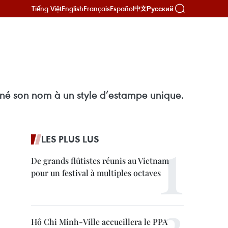
Tiếng Việt
English
Français
Español
Русский
中文
nné son nom à un style d’estampe unique.
LES PLUS LUS
De grands flûtistes réunis au Vietnam
pour un festival à multiples octaves
Hô Chi Minh-Ville accueillera le PPA