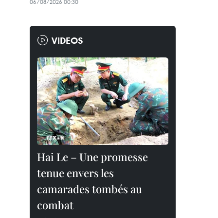
06/08/2026 00:30
VIDEOS
Hai Le – Une promesse
tenue envers les
camarades tombés au
combat