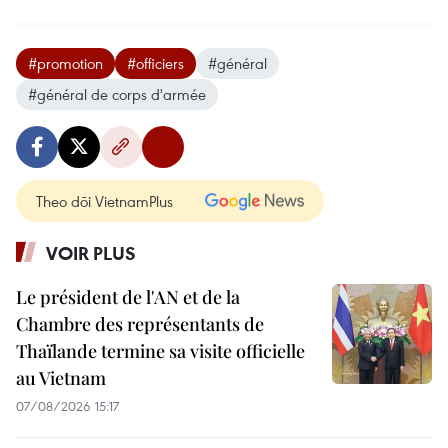
#promotion
#officiers
#général
#général de corps d'armée
Theo dõi VietnamPlus
VOIR PLUS
Le président de l'AN et de la
Chambre des représentants de
Thaïlande termine sa visite officielle
au Vietnam
07/08/2026 15:17