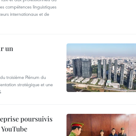
r les compétences linguistiques
iteurs internationaux et de
ur un
s du troisième Plénum du
entation stratégique et une
4
reprise poursuivis
r YouTube