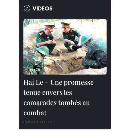
VIDEOS
Hai Le – Une promesse
tenue envers les
camarades tombés au
combat
07/08/2026 00:30