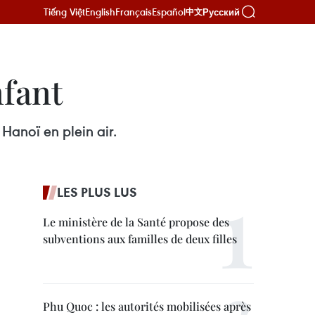
Tiếng Việt
English
Français
Español
Русский
中文
nfant
Hanoï en plein air.
LES PLUS LUS
Le ministère de la Santé propose des
subventions aux familles de deux filles
Phu Quoc : les autorités mobilisées après