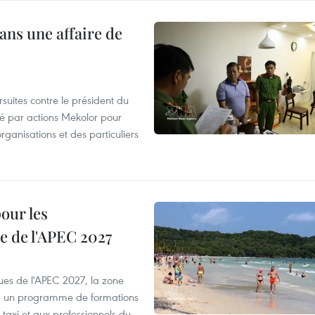
ans une affaire de
suites contre le président du
été par actions Mekolor pour
organisations et des particuliers
our les
e de l'APEC 2027
es de l'APEC 2027, la zone
, un programme de formations
taxi et aux professionnels du