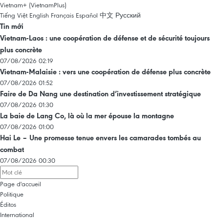
Vietnam+ (VietnamPlus)
Tiếng Việt
English
Français
Español
中文
Русский
Tin mới
Vietnam-Laos : une coopération de défense et de sécurité toujours
plus concrète
07/08/2026 02:19
Vietnam-Malaisie : vers une coopération de défense plus concrète
07/08/2026 01:52
Faire de Da Nang une destination d’investissement stratégique
07/08/2026 01:30
La baie de Lang Co, là où la mer épouse la montagne
07/08/2026 01:00
Hai Le – Une promesse tenue envers les camarades tombés au
combat
07/08/2026 00:30
Page d'accueil
Politique
Éditos
International