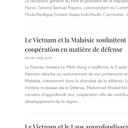
Le secrétaire général du Parti et président de la Républ
Hanoï, l'amiral Samuel Paparo, commandant du Comm
l’Indo-Pacifique (United States Indo-Pacific Command 
Le Vietnam et la Malaisie souhaitent
coopération en matière de défense
05/08/2026 14:59
Le Premier ministre Le Minh Hung a réaffirmé, le 5 août
Vietnam attache au renforcement de son partenariat str
Malaisie, notamment dans le domaine de la défense. Lor
ministre malaisien de la Défense, Mohamed Khaled bin N
convenu d'approfondir leur coopération afin de contribuer
développement de la région.
Le Vietnam et le Laos approfondisse