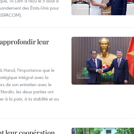
ique, To Lam a reçu le 5 août à
andement des États-Unis pour
- USPACOM).
 approfondir leur
 à Hanoï, l'importance que le
atégique intégral avec la
s de son entretien avec le
ordin, les deux parties ont
 à la paix, à la stabilité et au
nt leur coopération