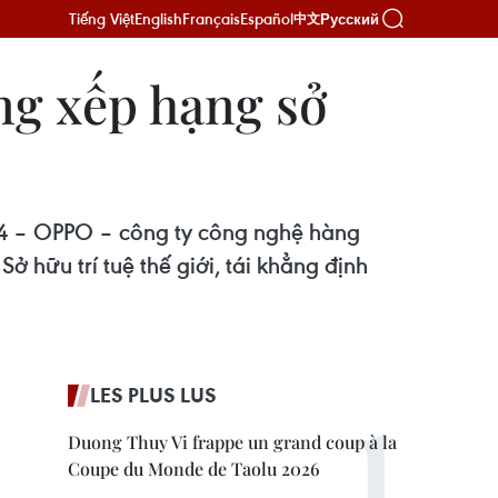
Tiếng Việt
English
Français
Español
Русский
中文
ảng xếp hạng sở
– OPPO – công ty công nghệ hàng
 hữu trí tuệ thế giới, tái khẳng định
LES PLUS LUS
Duong Thuy Vi frappe un grand coup à la
Coupe du Monde de Taolu 2026