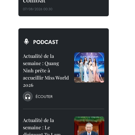
07/08/2026 00:30
PODCAST
Actualité de la
semaine : Quang
Ninh prête à
accueillir Miss World
2026
ÉCOUTER
Actualité de la
semaine : Le
dirigeant To Lam