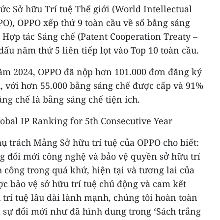
chức Sở hữu Trí tuệ Thế giới (World Intellectual
PO), OPPO xếp thứ 9 toàn cầu về số bằng sáng
 Hợp tác Sáng chế (Patent Cooperation Treaty –
ấu năm thứ 5 liên tiếp lọt vào Top 10 toàn cầu.
năm 2024, OPPO đã nộp hơn 101.000 đơn đăng ký
u, với hơn 55.000 bằng sáng chế được cấp và 91%
ng chế là bằng sáng chế tiện ích.
ụ trách Mảng Sở hữu trí tuệ của OPPO cho biết:
ng đổi mới công nghệ và bảo vệ quyền sở hữu trí
h công trong quá khứ, hiện tại và tương lai của
ợc bảo vệ sở hữu trí tuệ chủ động và cam kết
 trí tuệ lâu dài lành mạnh, chúng tôi hoàn toàn
a sự đổi mới như đã hình dung trong ‘Sách trắng